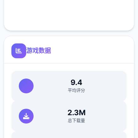
完全免费
翻译更新
客服支持
新增西班牙语翻译（贡献者：Darax）
更新繁体中文翻译（贡献者：AHHCrazy）
游戏数据
V0.18.3
9.4
微小改动/问题修复：
平均评分
修复了由于压缩导致的所有动画不连贯或者不
详尽质题
2.3M
总下载量
修复了选择多个类别时音乐播放器中大概出现
的软锁问题