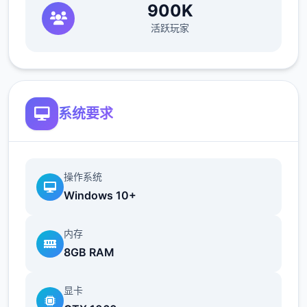
900K
修复了艾因在集市后的活动零法在画廊中解锁
活跃玩家
的问题。
如果您至个别观看过一次该活动，增载存储应
该可以追溯解锁。
系统要求
简化了双胞胎市场场景的条件（当时面访问它
更一致）
修复了如果玩家没有与 Kateryna 谈恋爱，
操作系统
导致 Kateryna 的委托无法终结的逻辑错误
Windows 10+
翻译
内存
8GB RAM
添加意思大利语翻译（来源：Eagle1900）
显卡