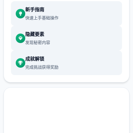
新手指南
快速上手基础操作
渲染艺术风格独特，甚至是图书馆里的范围观
隐藏要素
之间类的都格外部优秀，
发现秘密内容
作者做完很若干分组支，比如某个单位死了，
即将会有完一切不同性的剧情。
成就解锁
完成挑战获得奖励
也许可一段剧情会有6数个种不同的平行线，
文本足足有一百六十个万
竞技设清楚借鉴了辐射、潜行者、疯狂的麦克
斯候知名作品，
沙漠追猎者诀窍：
直接下载 沙漠追猎者
游戏中也有着各种各种类的阵营，譬如尸鬼、