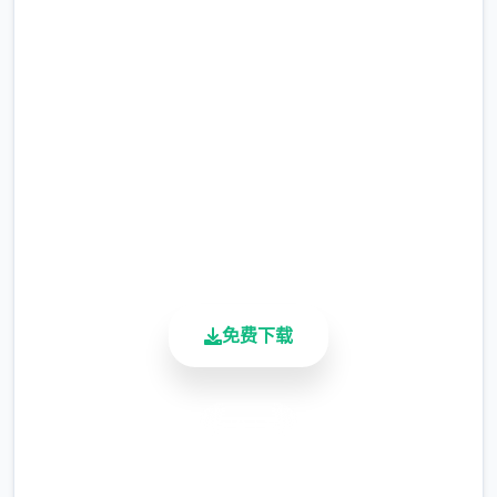
变种个人、拾荒者等，
（Desert Stalker）
单个个阵营都有各己的目的，游戏也贡献了一
完整版游戏，免费体验
些选定给玩家先前面来合纵连横。
2.3M+
不同于为H同时H，本作导打的是剧情为先，H
总下载量
为辅料的这样一种尝试，
4.9/5
用户评分
所以如果只是是为了H资料而游玩本作，那种
900K+
么很多时候反而不会由现冲的快乐的情况，
活跃用户
但如果冲着剧情跟世界观来玩，那么H部容出
现时，反而会有一种调剂的感觉。
免费下载
改进式日志：
0.18.4 更新版
安全下载
高速安装