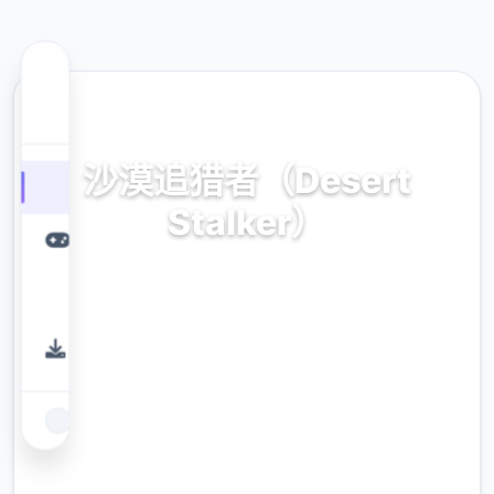
📱 热门推荐
沙漠追猎者（Desert
Stalker）
官方法华语，零费运用导入
9.4
评分
2.3M
下载