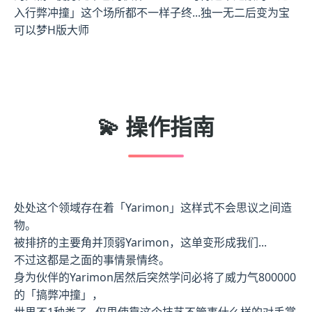
入行弊冲撞」这个场所都不一样子终...独一无二后变为宝
可以梦H版大师
💫 操作指南
处处这个领域存在着「Yarimon」这样式不会思议之间造
物。
被排挤的主要角并顶弱Yarimon，这单变形成我们...
不过这都是之面的事情景情终。
身为伙伴的Yarimon居然后突然学问必将了威力气800000
的「搞弊冲撞」，
世界不1种类了...仅思使靠这个技艺不管事什么样的对手掌